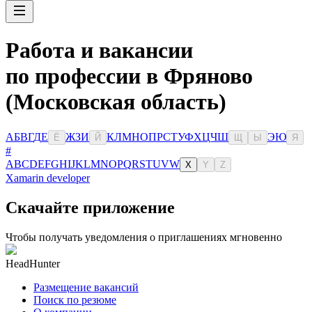
Работа и вакансии
по профессии в Фряново
(Московская область)
А
Б
В
Г
Д
Е
Ж
З
И
К
Л
М
Н
О
П
Р
С
Т
У
Ф
Х
Ц
Ч
Ш
Э
Ю
Ё
Й
Щ
Ы
Я
#
A
B
C
D
E
F
G
H
I
J
K
L
M
N
O
P
Q
R
S
T
U
V
W
X
Y
Z
Xamarin developer
Скачайте приложение
Чтобы получать уведомления о приглашениях мгновенно
HeadHunter
Размещение вакансий
Поиск по резюме